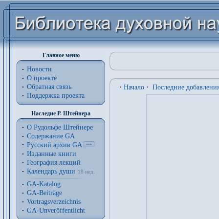
Главное меню
Новости
О проекте
Обратная связь
·
Начало
·
Последние добавлени
Поддержка проекта
Наследие Р. Штейнера
О Рудольфе Штейнере
Содержание GA
Русский архив GA
Изданные книги
География лекций
Календарь души
18 нед.
GA-Katalog
GA-Beiträge
Vortragsverzeichnis
GA-Unveröffentlicht