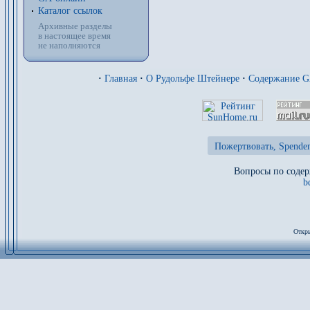
Каталог ссылок
Архивные разделы
в настоящее время
не наполняются
·
Главная
·
О Рудольфе Штейнере
·
Содержание 
Пожертвовать, Spenden
Вопросы по содер
b
Откры