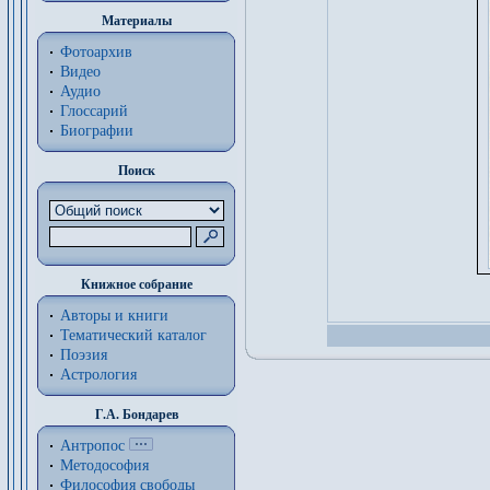
Материалы
Фотоархив
Видео
Аудио
Глоссарий
Биографии
Поиск
Книжное собрание
Авторы и книги
Тематический каталог
Поэзия
Астрология
Г.А. Бондарев
Антропос
Методософия
Философия cвободы