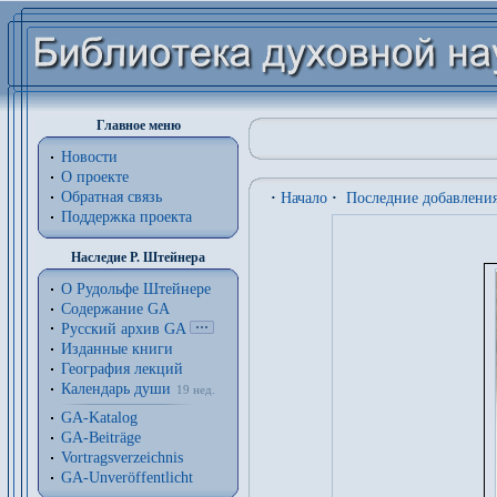
Главное меню
Новости
О проекте
Обратная связь
·
Начало
·
Последние добавлени
Поддержка проекта
Наследие Р. Штейнера
О Рудольфе Штейнере
Содержание GA
Русский архив GA
Изданные книги
География лекций
Календарь души
19 нед.
GA-Katalog
GA-Beiträge
Vortragsverzeichnis
GA-Unveröffentlicht