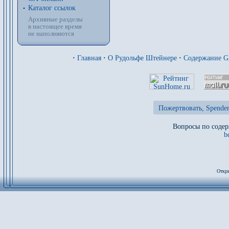
Каталог ссылок
Архивные разделы
в настоящее время
не наполняются
·
Главная
·
О Рудольфе Штейнере
·
Содержание 
Пожертвовать, Spenden
Вопросы по содер
b
Откры