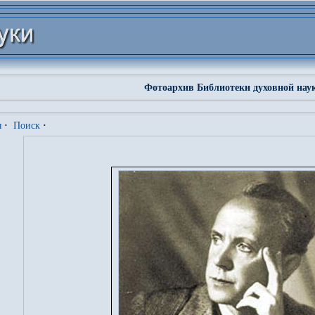
Фотоархив Библиотеки духовной нау
я
·
Поиск
·