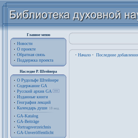
Главное меню
Новости
О проекте
Обратная связь
·
Начало
·
Последние добавлени
Поддержка проекта
Наследие Р. Штейнера
О Рудольфе Штейнере
Содержание GA
Русский архив GA
Изданные книги
География лекций
Календарь души
18 нед.
GA-Katalog
GA-Beiträge
Vortragsverzeichnis
GA-Unveröffentlicht