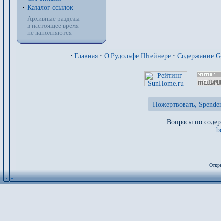
Каталог ссылок
Архивные разделы
в настоящее время
не наполняются
·
Главная
·
О Рудольфе Штейнере
·
Содержание 
Пожертвовать, Spenden
Вопросы по содер
b
Откры