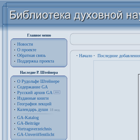
Главное меню
Новости
О проекте
Обратная связь
·
Начало
·
Последние добавлени
Поддержка проекта
Наследие Р. Штейнера
О Рудольфе Штейнере
Содержание GA
Русский архив GA
Изданные книги
География лекций
Календарь души
18 нед.
GA-Katalog
GA-Beiträge
Vortragsverzeichnis
GA-Unveröffentlicht