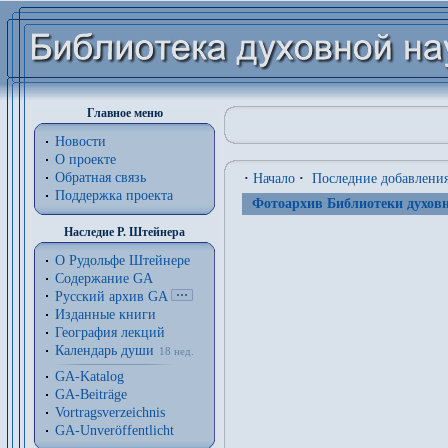
Главное меню
Новости
О проекте
Обратная связь
·
Начало
·
Последние добавлени
Поддержка проекта
Фотоархив Библиотеки духовн
Наследие Р. Штейнера
О Рудольфе Штейнере
Содержание GA
Русский архив GA
Изданные книги
География лекций
Календарь души
18 нед.
GA-Katalog
GA-Beiträge
Vortragsverzeichnis
GA-Unveröffentlicht