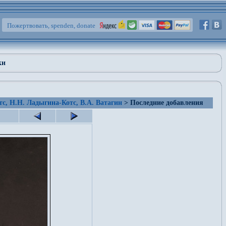
Пожертвовать, spenden, donate
ки
тс, Н.Н. Ладыгина-Котс, В.А. Ватагин
> Последние добавления