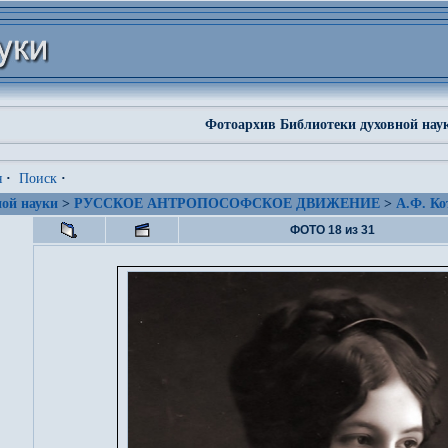
Фотоархив Библиотеки духовной нау
я
·
Поиск
·
ой науки
>
РУССКОЕ АНТРОПОСОФСКОЕ ДВИЖЕНИЕ
>
А.Ф. Ко
ФОТО 18 из 31