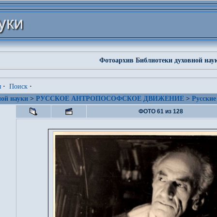
Фотоархив Библиотеки духовной нау
я
·
Поиск
·
ой науки
>
РУССКОЕ АНТРОПОСОФСКОЕ ДВИЖЕНИЕ
>
Русские
ФОТО 61 из 128