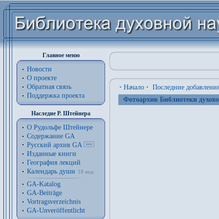
Главное меню
Новости
О проекте
Обратная связь
·
Начало
·
Последние добавлени
Поддержка проекта
Фотоархив Библиотеки духовн
Наследие Р. Штейнера
О Рудольфе Штейнере
Содержание GA
Русский архив GA
Изданные книги
География лекций
Календарь души
18 нед.
GA-Katalog
GA-Beiträge
Vortragsverzeichnis
GA-Unveröffentlicht