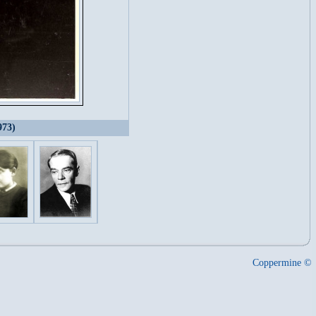
973)
Coppermine ©