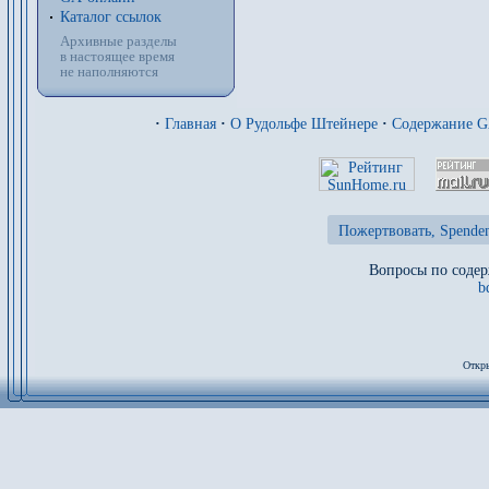
Каталог ссылок
Архивные разделы
в настоящее время
не наполняются
·
Главная
·
О Рудольфе Штейнере
·
Содержание 
Пожертвовать, Spenden
Вопросы по содер
b
Откры