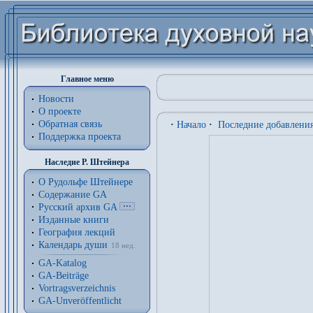
Главное меню
Новости
О проекте
Обратная связь
·
Начало
·
Последние добавлени
Поддержка проекта
Наследие Р. Штейнера
О Рудольфе Штейнере
Содержание GA
Русский архив GA
Изданные книги
География лекций
Календарь души
18 нед.
GA-Katalog
GA-Beiträge
Vortragsverzeichnis
GA-Unveröffentlicht