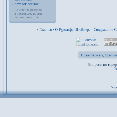
Каталог ссылок
Архивные разделы
в настоящее время
не наполняются
·
Главная
·
О Рудольфе Штейнере
·
Содержание 
Пожертвовать, Spenden
Вопросы по содер
b
Откры