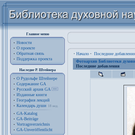
Главное меню
Новости
О проекте
Обратная связь
·
Начало
·
Последние добавлени
Поддержка проекта
Фотоархив Библиотеки духовн
Последние добавления
Наследие Р. Штейнера
О Рудольфе Штейнере
Содержание GA
Русский архив GA
Изданные книги
География лекций
Календарь души
18 нед.
GA-Katalog
GA-Beiträge
Vortragsverzeichnis
GA-Unveröffentlicht