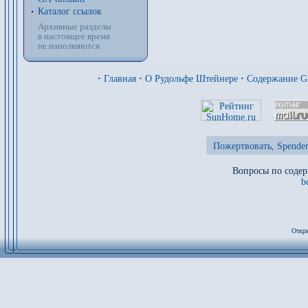
Каталог ссылок
Архивные разделы
в настоящее время
не наполняются
·
Главная
·
О Рудольфе Штейнере
·
Содержание 
Пожертвовать, Spenden
Вопросы по содер
b
Откры