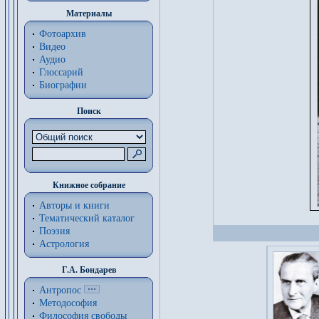
Материалы
Фотоархив
Видео
Аудио
Глоссарий
Биографии
Поиск
Книжное собрание
Авторы и книги
Тематический каталог
Поэзия
Астрология
Г.А. Бондарев
Антропос
Методософия
Философия cвободы