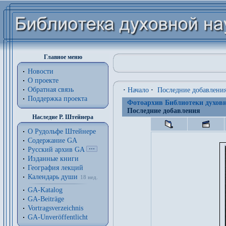
Главное меню
Новости
О проекте
Обратная связь
·
Начало
·
Последние добавлени
Поддержка проекта
Фотоархив Библиотеки духовн
Последние добавления
Наследие Р. Штейнера
О Рудольфе Штейнере
Содержание GA
Русский архив GA
Изданные книги
География лекций
Календарь души
18 нед.
GA-Katalog
GA-Beiträge
Vortragsverzeichnis
GA-Unveröffentlicht