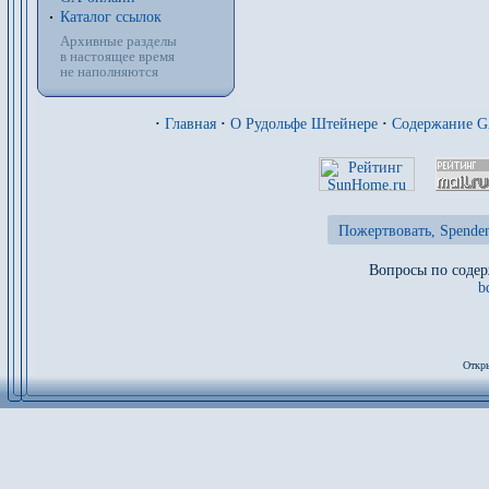
Каталог ссылок
Архивные разделы
в настоящее время
не наполняются
·
Главная
·
О Рудольфе Штейнере
·
Содержание 
Пожертвовать, Spenden
Вопросы по содер
b
Откры