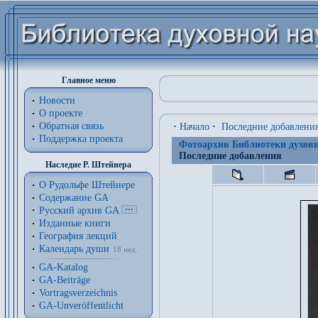
Главное меню
Новости
О проекте
Обратная связь
·
Начало
·
Последние добавлени
Поддержка проекта
Фотоархив Библиотеки духовн
Последние добавления
Наследие Р. Штейнера
О Рудольфе Штейнере
Содержание GA
Русский архив GA
Изданные книги
География лекций
Календарь души
18 нед.
GA-Katalog
GA-Beiträge
Vortragsverzeichnis
GA-Unveröffentlicht