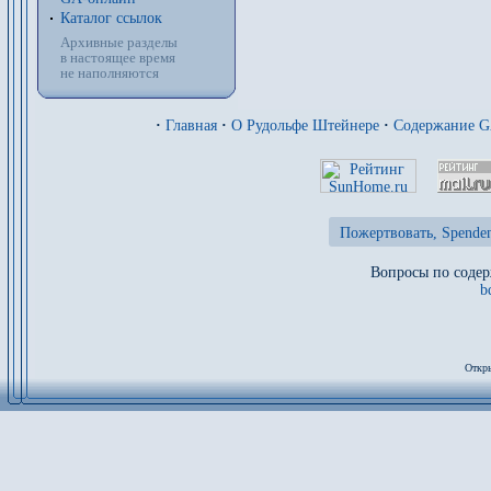
Каталог ссылок
Архивные разделы
в настоящее время
не наполняются
·
Главная
·
О Рудольфе Штейнере
·
Содержание 
Пожертвовать, Spenden
Вопросы по содер
b
Откры