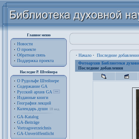
Главное меню
Новости
О проекте
Обратная связь
·
Начало
·
Последние добавлени
Поддержка проекта
Фотоархив Библиотеки духовн
Последние добавления
Наследие Р. Штейнера
О Рудольфе Штейнере
Содержание GA
Русский архив GA
Изданные книги
География лекций
Календарь души
18 нед.
GA-Katalog
GA-Beiträge
Vortragsverzeichnis
GA-Unveröffentlicht