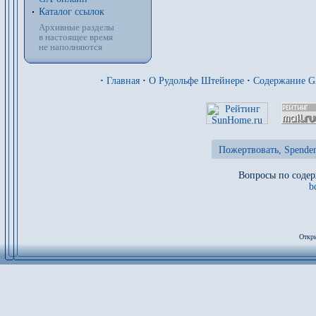
Каталог ссылок
Архивные разделы
в настоящее время
не наполняются
·
Главная
·
О Рудольфе Штейнере
·
Содержание 
Пожертвовать, Spenden
Вопросы по содер
b
Откры