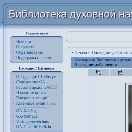
Главное меню
Новости
О проекте
Обратная связь
·
Начало
·
Последние добавлени
Поддержка проекта
Фотоархив Библиотеки духовн
Последние добавления
Наследие Р. Штейнера
О Рудольфе Штейнере
Содержание GA
Русский архив GA
Изданные книги
География лекций
Календарь души
18 нед.
GA-Katalog
GA-Beiträge
Vortragsverzeichnis
GA-Unveröffentlicht