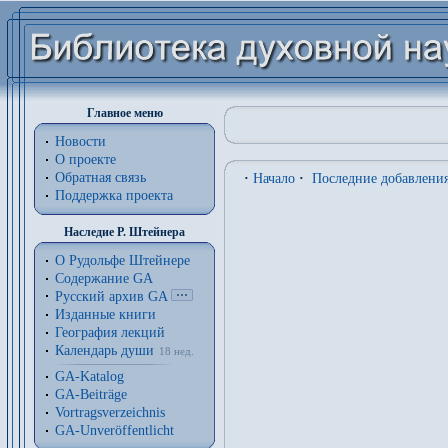
Главное меню
Новости
О проекте
Обратная связь
·
Начало
·
Последние добавлени
Поддержка проекта
Наследие Р. Штейнера
О Рудольфе Штейнере
Содержание GA
Русский архив GA
Изданные книги
География лекций
Календарь души
18 нед.
GA-Katalog
GA-Beiträge
Vortragsverzeichnis
GA-Unveröffentlicht