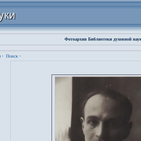
Фотоархив Библиотеки духовной нау
я
·
Поиск
·