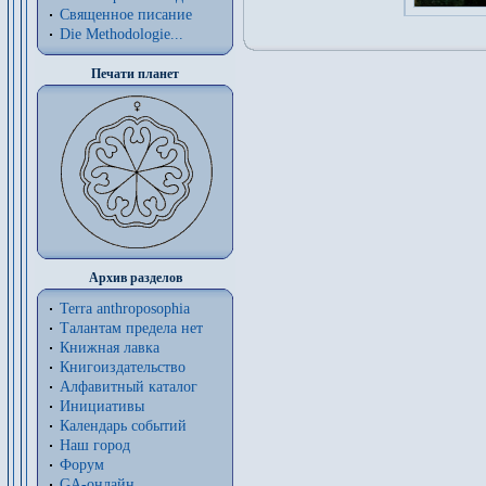
Священное писание
Die Methodologie...
Печати планет
Архив разделов
Terra anthroposophia
Талантам предела нет
Книжная лавка
Книгоиздательство
Алфавитный каталог
Инициативы
Календарь событий
Наш город
Форум
GA-онлайн