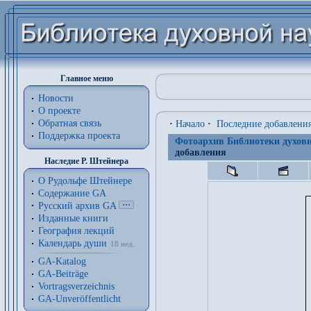
Главное меню
Новости
О проекте
Обратная связь
·
Начало
·
Последние добавлени
Поддержка проекта
Фотоархив Библиотеки духовн
добавления
Наследие Р. Штейнера
О Рудольфе Штейнере
Содержание GA
Русский архив GA
Изданные книги
География лекций
Календарь души
18 нед.
GA-Katalog
GA-Beiträge
Vortragsverzeichnis
GA-Unveröffentlicht