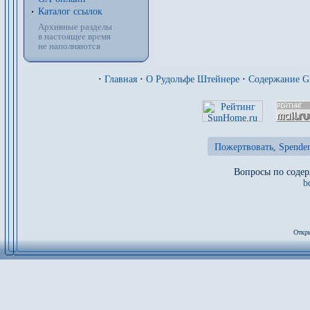
Каталог ссылок
Архивные разделы
в настоящее время
не наполняются
·
Главная
·
О Рудольфе Штейнере
·
Содержание 
Пожертвовать, Spenden
Вопросы по содер
b
Откры