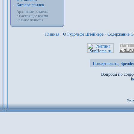
Каталог ссылок
Архивные разделы
в настоящее время
не наполняются
·
Главная
·
О Рудольфе Штейнере
·
Содержание 
Пожертвовать, Spenden
Вопросы по содер
b
Откры