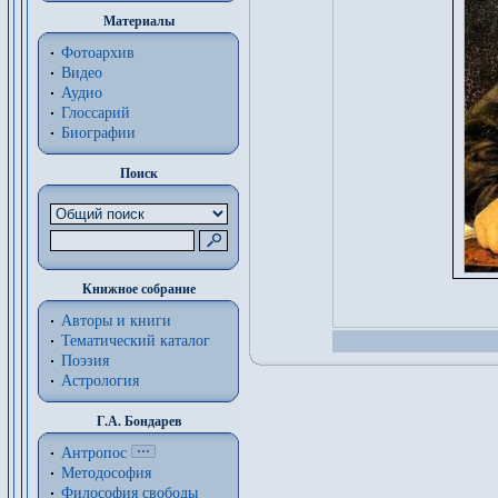
Материалы
Фотоархив
Видео
Аудио
Глоссарий
Биографии
Поиск
Книжное собрание
Авторы и книги
Тематический каталог
Поэзия
Астрология
Г.А. Бондарев
Антропос
Методософия
Философия cвободы