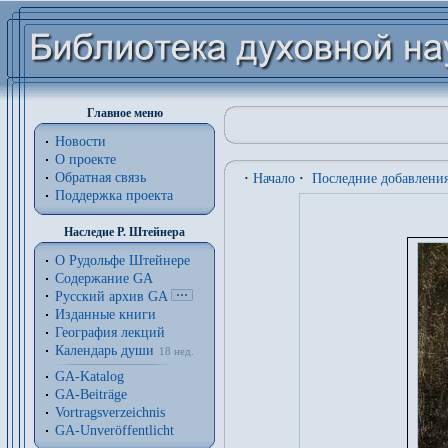
Главное меню
Новости
О проекте
Обратная связь
·
Начало
·
Последние добавлени
Поддержка проекта
Наследие Р. Штейнера
О Рудольфе Штейнере
Содержание GA
Русский архив GA
Изданные книги
География лекций
Календарь души
18 нед.
GA-Katalog
GA-Beiträge
Vortragsverzeichnis
GA-Unveröffentlicht