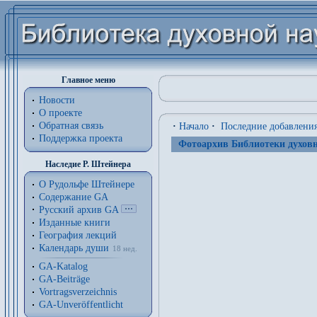
Главное меню
Новости
О проекте
Обратная связь
·
Начало
·
Последние добавлени
Поддержка проекта
Фотоархив Библиотеки духовн
Наследие Р. Штейнера
О Рудольфе Штейнере
Содержание GA
Русский архив GA
Изданные книги
География лекций
Календарь души
18 нед.
GA-Katalog
GA-Beiträge
Vortragsverzeichnis
GA-Unveröffentlicht