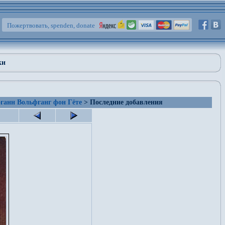
Пожертвовать, spenden, donate
ки
ганн Вольфганг фон Гёте
> Последние добавления