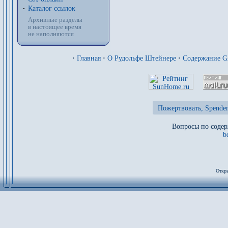
Каталог ссылок
Архивные разделы
в настоящее время
не наполняются
·
Главная
·
О Рудольфе Штейнере
·
Содержание 
Пожертвовать, Spenden
Вопросы по содер
b
Откры