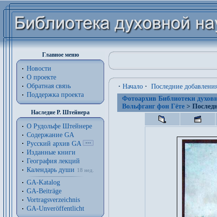
Главное меню
Новости
О проекте
Обратная связь
·
Начало
·
Последние добавлени
Поддержка проекта
Фотоархив Библиотеки духовн
Вольфганг фон Гёте
> Последн
Наследие Р. Штейнера
О Рудольфе Штейнере
Содержание GA
Русский архив GA
Изданные книги
География лекций
Календарь души
18 нед.
GA-Katalog
GA-Beiträge
Vortragsverzeichnis
GA-Unveröffentlicht