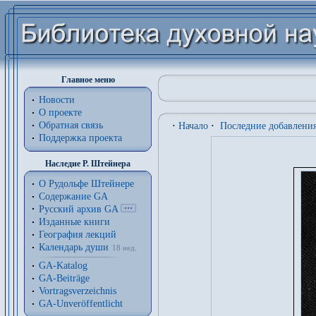
Главное меню
Новости
О проекте
Обратная связь
·
Начало
·
Последние добавлени
Поддержка проекта
Наследие Р. Штейнера
О Рудольфе Штейнере
Содержание GA
Русский архив GA
Изданные книги
География лекций
Календарь души
18 нед.
GA-Katalog
GA-Beiträge
Vortragsverzeichnis
GA-Unveröffentlicht