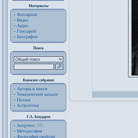
Материалы
Фотоархив
Видео
Аудио
Глоссарий
Биографии
Поиск
Книжное собрание
Авторы и книги
Тематический каталог
Поэзия
Астрология
Г.А. Бондарев
Антропос
Методософия
Философия cвободы