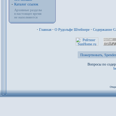
Каталог ссылок
Архивные разделы
в настоящее время
не наполняются
·
Главная
·
О Рудольфе Штейнере
·
Содержание 
Пожертвовать, Spenden
Вопросы по содер
b
Откры