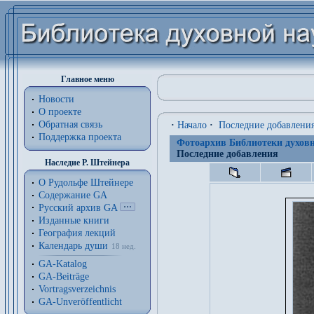
Главное меню
Новости
О проекте
Обратная связь
·
Начало
·
Последние добавлени
Поддержка проекта
Фотоархив Библиотеки духовн
Последние добавления
Наследие Р. Штейнера
О Рудольфе Штейнере
Содержание GA
Русский архив GA
Изданные книги
География лекций
Календарь души
18 нед.
GA-Katalog
GA-Beiträge
Vortragsverzeichnis
GA-Unveröffentlicht