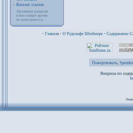
Каталог ссылок
Архивные разделы
в настоящее время
не наполняются
·
Главная
·
О Рудольфе Штейнере
·
Содержание 
Пожертвовать, Spenden
Вопросы по содер
b
Откры