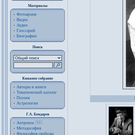
Материалы
Фотоархив
Видео
Аудио
Глоссарий
Биографии
Поиск
Книжное собрание
Авторы и книги
Тематический каталог
Поэзия
Астрология
Г.А. Бондарев
Антропос
Методософия
Философия cвободы