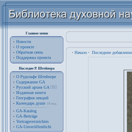
Главное меню
Новости
О проекте
Обратная связь
·
Начало
·
Последние добавлени
Поддержка проекта
Наследие Р. Штейнера
О Рудольфе Штейнере
Содержание GA
Русский архив GA
Изданные книги
География лекций
Календарь души
18 нед.
GA-Katalog
GA-Beiträge
Vortragsverzeichnis
GA-Unveröffentlicht