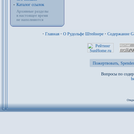
Каталог ссылок
Архивные разделы
в настоящее время
не наполняются
·
Главная
·
О Рудольфе Штейнере
·
Содержание 
Пожертвовать, Spenden
Вопросы по содер
b
Откры