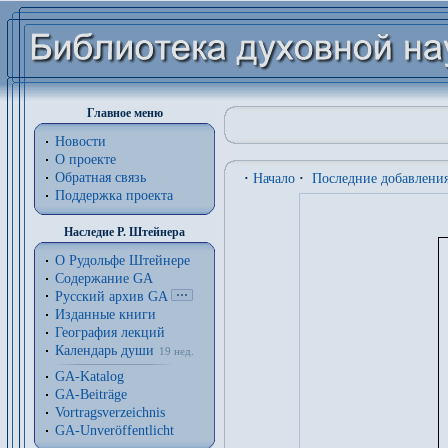
Главное меню
Новости
О проекте
Обратная связь
·
Начало
·
Последние добавлени
Поддержка проекта
Наследие Р. Штейнера
О Рудольфе Штейнере
Содержание GA
Русский архив GA
Изданные книги
География лекций
Календарь души
19 нед.
GA-Katalog
GA-Beiträge
Vortragsverzeichnis
GA-Unveröffentlicht