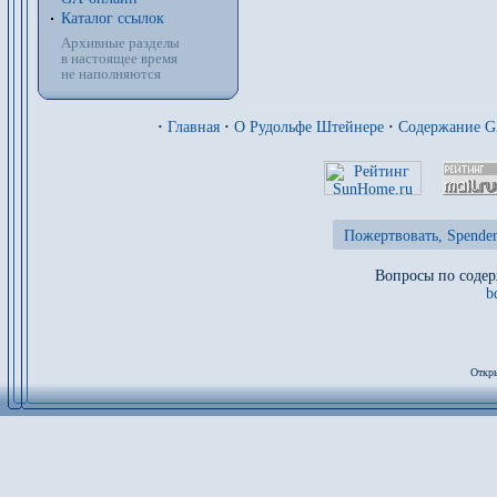
Каталог ссылок
Архивные разделы
в настоящее время
не наполняются
·
Главная
·
О Рудольфе Штейнере
·
Содержание 
Пожертвовать, Spenden
Вопросы по содер
b
Откры