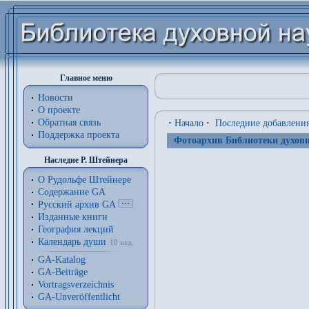
Главное меню
Новости
О проекте
Обратная связь
·
Начало
·
Последние добавлени
Поддержка проекта
Фотоархив Библиотеки духовн
Наследие Р. Штейнера
О Рудольфе Штейнере
Содержание GA
Русский архив GA
Изданные книги
География лекций
Календарь души
18 нед.
GA-Katalog
GA-Beiträge
Vortragsverzeichnis
GA-Unveröffentlicht