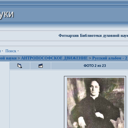
Фотоархив Библиотеки духовной нау
я
·
Поиск
·
ой науки
>
АНТРОПОСОФСКОЕ ДВИЖЕНИЕ
>
Русский альбом - 2
ФОТО 2 из 23