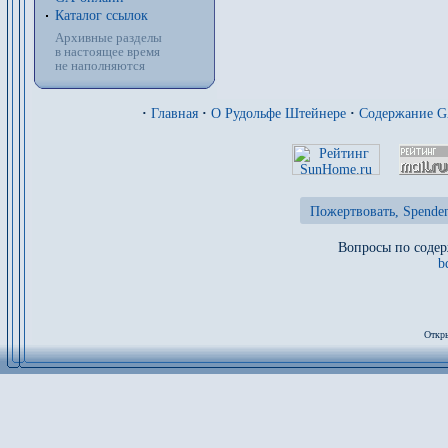
Каталог ссылок
Архивные разделы
в настоящее время
не наполняются
·
Главная
·
О Рудольфе Штейнере
·
Содержание 
Пожертвовать, Spenden
Вопросы по содер
b
Откры