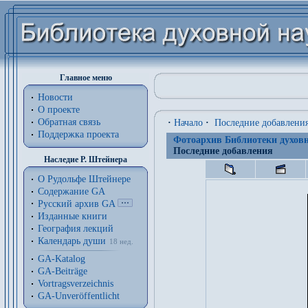
Главное меню
Новости
О проекте
Обратная связь
·
Начало
·
Последние добавлени
Поддержка проекта
Фотоархив Библиотеки духовн
Последние добавления
Наследие Р. Штейнера
О Рудольфе Штейнере
Содержание GA
Русский архив GA
Изданные книги
География лекций
Календарь души
18 нед.
GA-Katalog
GA-Beiträge
Vortragsverzeichnis
GA-Unveröffentlicht