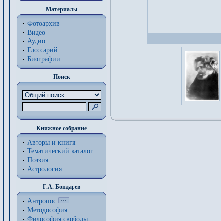
Материалы
Фотоархив
Видео
Аудио
Глоссарий
Биографии
Поиск
Книжное собрание
Авторы и книги
Тематический каталог
Поэзия
Астрология
Г.А. Бондарев
Антропос
Методософия
Философия cвободы