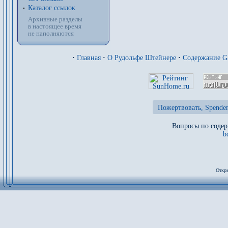
Каталог ссылок
Архивные разделы
в настоящее время
не наполняются
·
Главная
·
О Рудольфе Штейнере
·
Содержание 
Пожертвовать, Spenden
Вопросы по содер
b
Откры