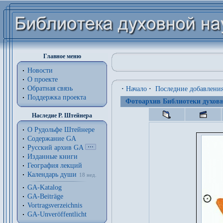
Главное меню
Новости
О проекте
Обратная связь
·
Начало
·
Последние добавлени
Поддержка проекта
Фотоархив Библиотеки духовн
Наследие Р. Штейнера
О Рудольфе Штейнере
Содержание GA
Русский архив GA
Изданные книги
География лекций
Календарь души
18 нед.
GA-Katalog
GA-Beiträge
Vortragsverzeichnis
GA-Unveröffentlicht