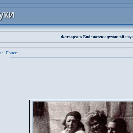
Фотоархив Библиотеки духовной нау
я
·
Поиск
·