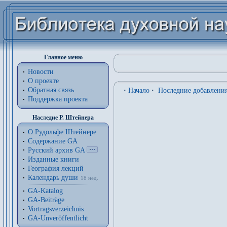
Главное меню
Новости
О проекте
Обратная связь
·
Начало
·
Последние добавлени
Поддержка проекта
Наследие Р. Штейнера
О Рудольфе Штейнере
Содержание GA
Русский архив GA
Изданные книги
География лекций
Календарь души
18 нед.
GA-Katalog
GA-Beiträge
Vortragsverzeichnis
GA-Unveröffentlicht