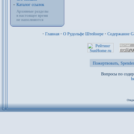
Каталог ссылок
Архивные разделы
в настоящее время
не наполняются
·
Главная
·
О Рудольфе Штейнере
·
Содержание 
Пожертвовать, Spenden
Вопросы по содер
b
Откры