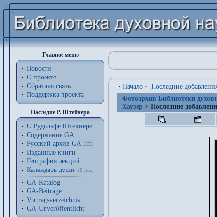
Главное меню
Новости
О проекте
Обратная связь
·
Начало
·
Последние добавлени
Поддержка проекта
Фотоархив Библиотеки духовн
Хаузер
> Последние добавлен
Наследие Р. Штейнера
О Рудольфе Штейнере
Содержание GA
Русский архив GA
Изданные книги
География лекций
Календарь души
18 нед.
GA-Katalog
GA-Beiträge
Vortragsverzeichnis
GA-Unveröffentlicht