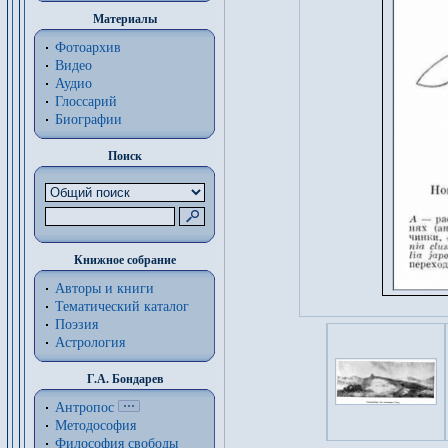
Материалы
Фотоархив
Видео
Аудио
Глоссарий
Биографии
Поиск
Книжное собрание
Авторы и книги
Тематический каталог
Поэзия
Астрология
Г.А. Бондарев
Антропос
Методософия
Философия cвободы