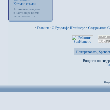
Каталог ссылок
Архивные разделы
в настоящее время
не наполняются
·
Главная
·
О Рудольфе Штейнере
·
Содержание 
Пожертвовать, Spenden
Вопросы по содер
b
Откры