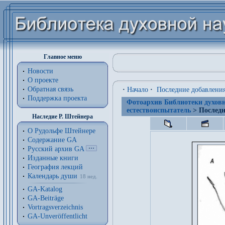
Главное меню
Новости
О проекте
Обратная связь
·
Начало
·
Последние добавлени
Поддержка проекта
Фотоархив Библиотеки духовн
естествоиспытатель
> Последн
Наследие Р. Штейнера
О Рудольфе Штейнере
Содержание GA
Русский архив GA
Изданные книги
География лекций
Календарь души
18 нед.
GA-Katalog
GA-Beiträge
Vortragsverzeichnis
GA-Unveröffentlicht