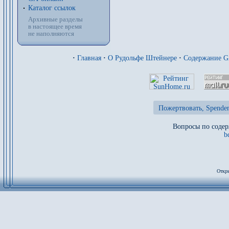
Каталог ссылок
Архивные разделы
в настоящее время
не наполняются
·
Главная
·
О Рудольфе Штейнере
·
Содержание 
Пожертвовать, Spenden
Вопросы по содер
b
Откры