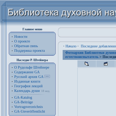
Главное меню
Новости
О проекте
Обратная связь
·
Начало
·
Последние добавлени
Поддержка проекта
Фотоархив Библиотеки духовн
естествоиспытатель
> Последн
Наследие Р. Штейнера
О Рудольфе Штейнере
Содержание GA
Русский архив GA
Изданные книги
География лекций
Календарь души
18 нед.
GA-Katalog
GA-Beiträge
Vortragsverzeichnis
GA-Unveröffentlicht