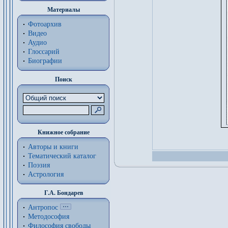
Материалы
Фотоархив
Видео
Аудио
Глоссарий
Биографии
Поиск
Книжное собрание
Авторы и книги
Тематический каталог
Поэзия
Астрология
Г.А. Бондарев
Антропос
Методософия
Философия cвободы