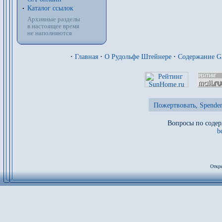
Каталог ссылок
Архивные разделы
в настоящее время
не наполняются
·
Главная
·
О Рудольфе Штейнере
·
Содержание 
Пожертвовать, Spenden
Вопросы по содер
b
Откры