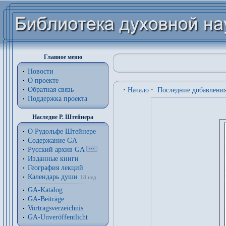
Главное меню
Новости
О проекте
Обратная связь
·
Начало
·
Последние добавлени
Поддержка проекта
Наследие Р. Штейнера
О Рудольфе Штейнере
Содержание GA
Русский архив GA
Изданные книги
География лекций
Календарь души
18 нед.
GA-Katalog
GA-Beiträge
Vortragsverzeichnis
GA-Unveröffentlicht