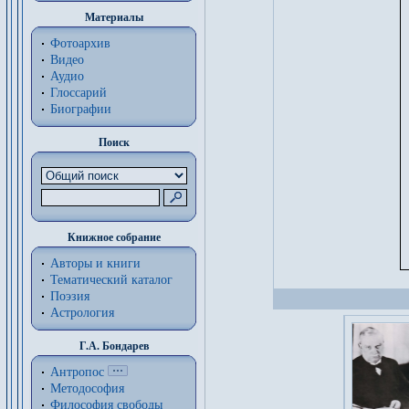
Материалы
Фотоархив
Видео
Аудио
Глоссарий
Биографии
Поиск
Книжное собрание
Авторы и книги
Тематический каталог
Поэзия
Астрология
Г.А. Бондарев
Антропос
Методософия
Философия cвободы