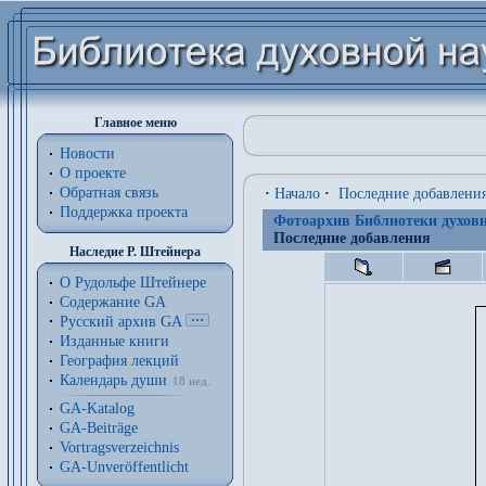
Главное меню
Новости
О проекте
Обратная связь
·
Начало
·
Последние добавлени
Поддержка проекта
Фотоархив Библиотеки духовн
Последние добавления
Наследие Р. Штейнера
О Рудольфе Штейнере
Содержание GA
Русский архив GA
Изданные книги
География лекций
Календарь души
18 нед.
GA-Katalog
GA-Beiträge
Vortragsverzeichnis
GA-Unveröffentlicht