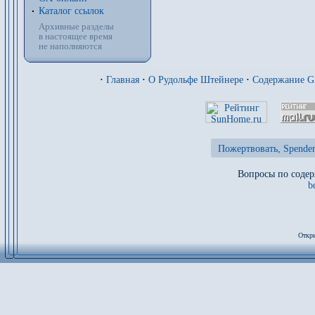
Каталог ссылок
Архивные разделы
в настоящее время
не наполняются
·
Главная
·
О Рудольфе Штейнере
·
Содержание 
Пожертвовать, Spenden
Вопросы по содер
b
Откры