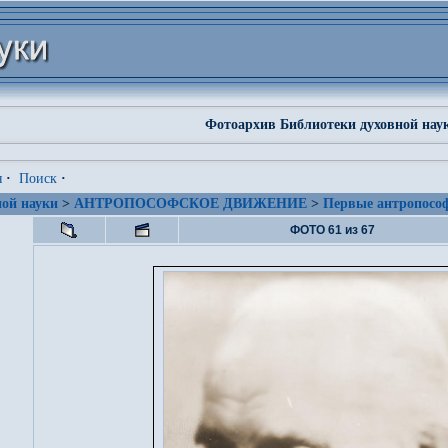
Фотоархив Библиотеки духовной нау
я
·
Поиск
·
ой науки
>
АНТРОПОСОФСКОЕ ДВИЖЕНИЕ
>
Первые антропософ
ФОТО 61 из 67