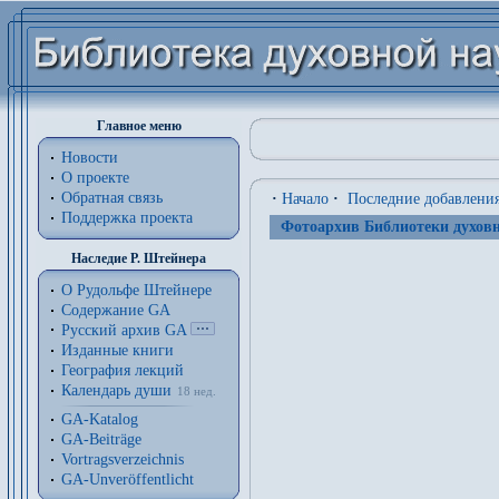
Главное меню
Новости
О проекте
Обратная связь
·
Начало
·
Последние добавлени
Поддержка проекта
Фотоархив Библиотеки духовн
Наследие Р. Штейнера
О Рудольфе Штейнере
Содержание GA
Русский архив GA
Изданные книги
География лекций
Календарь души
18 нед.
GA-Katalog
GA-Beiträge
Vortragsverzeichnis
GA-Unveröffentlicht