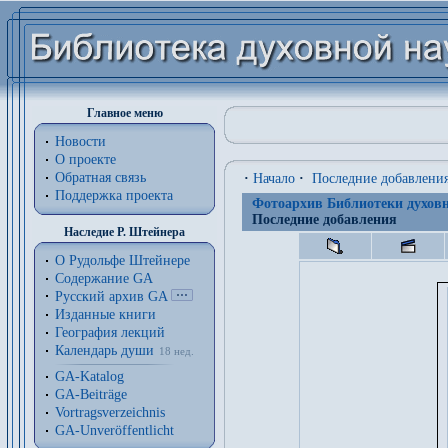
Главное меню
Новости
О проекте
Обратная связь
·
Начало
·
Последние добавлени
Поддержка проекта
Фотоархив Библиотеки духовн
Последние добавления
Наследие Р. Штейнера
О Рудольфе Штейнере
Содержание GA
Русский архив GA
Изданные книги
География лекций
Календарь души
18 нед.
GA-Katalog
GA-Beiträge
Vortragsverzeichnis
GA-Unveröffentlicht