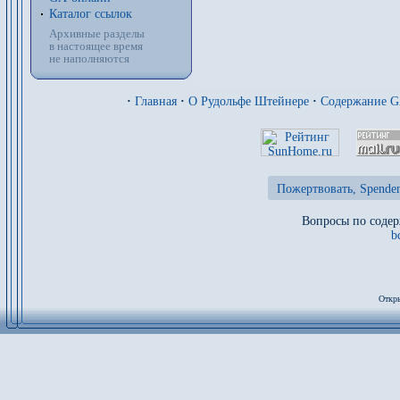
Каталог ссылок
Архивные разделы
в настоящее время
не наполняются
·
Главная
·
О Рудольфе Штейнере
·
Содержание 
Пожертвовать, Spenden
Вопросы по содер
b
Откры