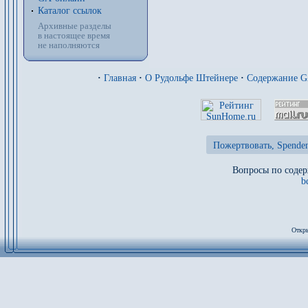
Каталог ссылок
Архивные разделы
в настоящее время
не наполняются
·
Главная
·
О Рудольфе Штейнере
·
Содержание 
Пожертвовать, Spenden
Вопросы по содер
b
Откры