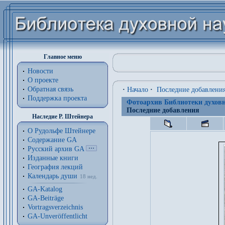
Главное меню
Новости
О проекте
Обратная связь
·
Начало
·
Последние добавлени
Поддержка проекта
Фотоархив Библиотеки духовн
Последние добавления
Наследие Р. Штейнера
О Рудольфе Штейнере
Содержание GA
Русский архив GA
Изданные книги
География лекций
Календарь души
18 нед.
GA-Katalog
GA-Beiträge
Vortragsverzeichnis
GA-Unveröffentlicht