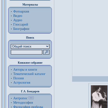
Материалы
Фотоархив
Видео
Аудио
Глоссарий
Биографии
Поиск
Книжное собрание
Авторы и книги
Тематический каталог
Поэзия
Астрология
Г.А. Бондарев
Антропос
Методософия
Философия cвободы