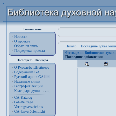
Главное меню
Новости
О проекте
Обратная связь
·
Начало
·
Последние добавлени
Поддержка проекта
Фотоархив Библиотеки духовн
Последние добавления
Наследие Р. Штейнера
О Рудольфе Штейнере
Содержание GA
Русский архив GA
Изданные книги
География лекций
Календарь души
19 нед.
GA-Katalog
GA-Beiträge
Vortragsverzeichnis
GA-Unveröffentlicht