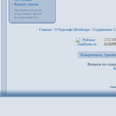
Каталог ссылок
Архивные разделы
в настоящее время
не наполняются
·
Главная
·
О Рудольфе Штейнере
·
Содержание 
Пожертвовать, Spenden
Вопросы по содер
b
Откры