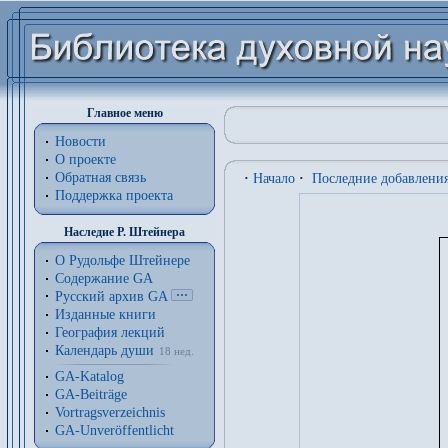
Главное меню
Новости
О проекте
Обратная связь
·
Начало
·
Последние добавлени
Поддержка проекта
Наследие Р. Штейнера
О Рудольфе Штейнере
Содержание GA
Русский архив GA
Изданные книги
География лекций
Календарь души
18 нед.
GA-Katalog
GA-Beiträge
Vortragsverzeichnis
GA-Unveröffentlicht