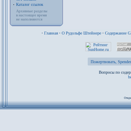
Каталог ссылок
Архивные разделы
в настоящее время
не наполняются
·
Главная
·
О Рудольфе Штейнере
·
Содержание 
Пожертвовать, Spenden
Вопросы по содер
b
Откры