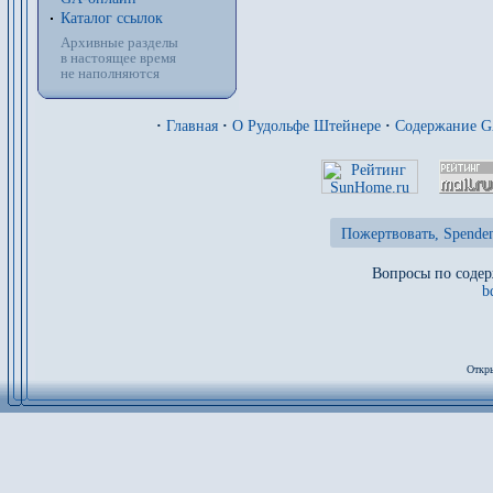
Каталог ссылок
Архивные разделы
в настоящее время
не наполняются
·
Главная
·
О Рудольфе Штейнере
·
Содержание 
Пожертвовать, Spenden
Вопросы по содер
b
Откры