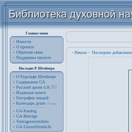
Главное меню
Новости
О проекте
Обратная связь
·
Начало
·
Последние добавлени
Поддержка проекта
Наследие Р. Штейнера
О Рудольфе Штейнере
Содержание GA
Русский архив GA
Изданные книги
География лекций
Календарь души
18 нед.
GA-Katalog
GA-Beiträge
Vortragsverzeichnis
GA-Unveröffentlicht