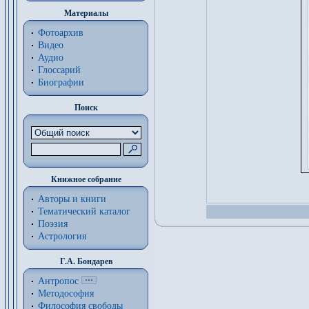
Материалы
Фотоархив
Видео
Аудио
Глоссарий
Биографии
Поиск
Книжное собрание
Авторы и книги
Тематический каталог
Поэзия
Астрология
Г.А. Бондарев
Антропос
Методософия
Философия cвободы