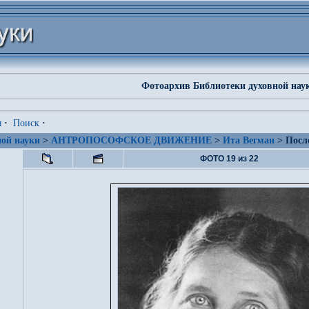
Фотоархив Библиотеки духовной нау
я
·
Поиск
·
ой науки
>
АНТРОПОСОФСКОЕ ДВИЖЕНИЕ
>
Ита Вегман
> Посл
ФОТО 19 из 22