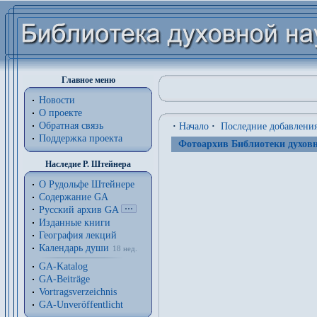
Главное меню
Новости
О проекте
Обратная связь
·
Начало
·
Последние добавлени
Поддержка проекта
Фотоархив Библиотеки духовн
Наследие Р. Штейнера
О Рудольфе Штейнере
Содержание GA
Русский архив GA
Изданные книги
География лекций
Календарь души
18 нед.
GA-Katalog
GA-Beiträge
Vortragsverzeichnis
GA-Unveröffentlicht