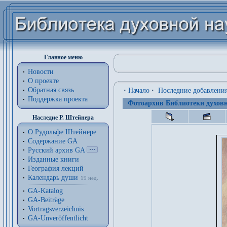
Главное меню
Новости
О проекте
Обратная связь
·
Начало
·
Последние добавлени
Поддержка проекта
Фотоархив Библиотеки духовн
Наследие Р. Штейнера
О Рудольфе Штейнере
Содержание GA
Русский архив GA
Изданные книги
География лекций
Календарь души
19 нед.
GA-Katalog
GA-Beiträge
Vortragsverzeichnis
GA-Unveröffentlicht