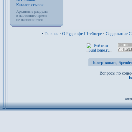
Каталог ссылок
Архивные разделы
в настоящее время
не наполняются
·
Главная
·
О Рудольфе Штейнере
·
Содержание 
Пожертвовать, Spenden
Вопросы по содер
b
Откры