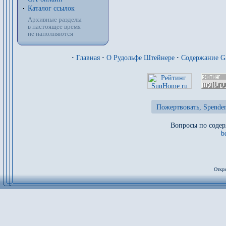
Каталог ссылок
Архивные разделы
в настоящее время
не наполняются
·
Главная
·
О Рудольфе Штейнере
·
Содержание 
Пожертвовать, Spenden
Вопросы по содер
b
Откры