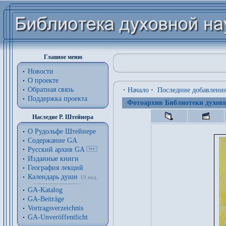
Главное меню
Новости
О проекте
Обратная связь
·
Начало
·
Последние добавлени
Поддержка проекта
Фотоархив Библиотеки духовн
Наследие Р. Штейнера
О Рудольфе Штейнере
Содержание GA
Русский архив GA
Изданные книги
География лекций
Календарь души
19 нед.
GA-Katalog
GA-Beiträge
Vortragsverzeichnis
GA-Unveröffentlicht