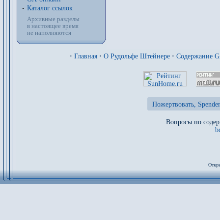
Каталог ссылок
Архивные разделы
в настоящее время
не наполняются
·
Главная
·
О Рудольфе Штейнере
·
Содержание 
Пожертвовать, Spenden
Вопросы по содер
b
Откры