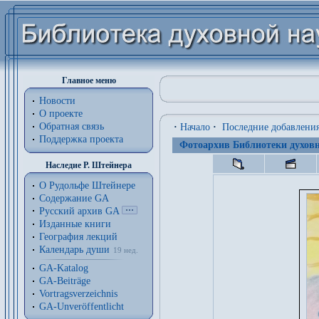
Главное меню
Новости
О проекте
Обратная связь
·
Начало
·
Последние добавлени
Поддержка проекта
Фотоархив Библиотеки духовн
Наследие Р. Штейнера
О Рудольфе Штейнере
Содержание GA
Русский архив GA
Изданные книги
География лекций
Календарь души
19 нед.
GA-Katalog
GA-Beiträge
Vortragsverzeichnis
GA-Unveröffentlicht