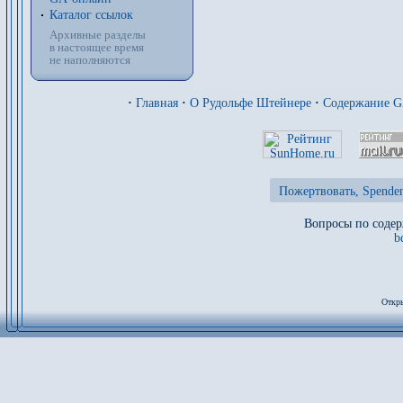
Каталог ссылок
Архивные разделы
в настоящее время
не наполняются
·
Главная
·
О Рудольфе Штейнере
·
Содержание 
Пожертвовать, Spenden
Вопросы по содер
b
Откры