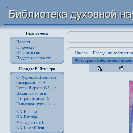
Главное меню
Новости
О проекте
Обратная связь
·
Начало
·
Последние добавлени
Поддержка проекта
Фотоархив Библиотеки духовн
Наследие Р. Штейнера
О Рудольфе Штейнере
Содержание GA
Русский архив GA
Изданные книги
География лекций
Календарь души
19 нед.
GA-Katalog
GA-Beiträge
Vortragsverzeichnis
GA-Unveröffentlicht