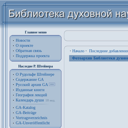
Главное меню
Новости
О проекте
Обратная связь
·
Начало
·
Последние добавлени
Поддержка проекта
Фотоархив Библиотеки духовн
Наследие Р. Штейнера
О Рудольфе Штейнере
Содержание GA
Русский архив GA
Изданные книги
География лекций
Календарь души
18 нед.
GA-Katalog
GA-Beiträge
Vortragsverzeichnis
GA-Unveröffentlicht