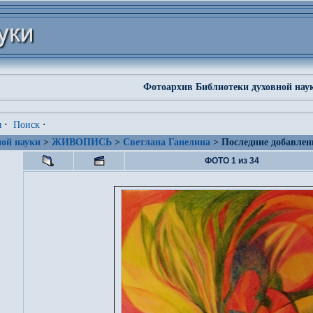
Фотоархив Библиотеки духовной нау
я
·
Поиск
·
ой науки
>
ЖИВОПИСЬ
>
Светлана Ганелина
> Последние добавлен
ФОТО 1 из 34