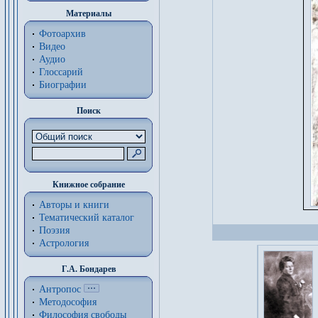
Материалы
Фотоархив
Видео
Аудио
Глоссарий
Биографии
Поиск
Книжное собрание
Авторы и книги
Тематический каталог
Поэзия
Астрология
Г.А. Бондарев
Антропос
Методософия
Философия cвободы