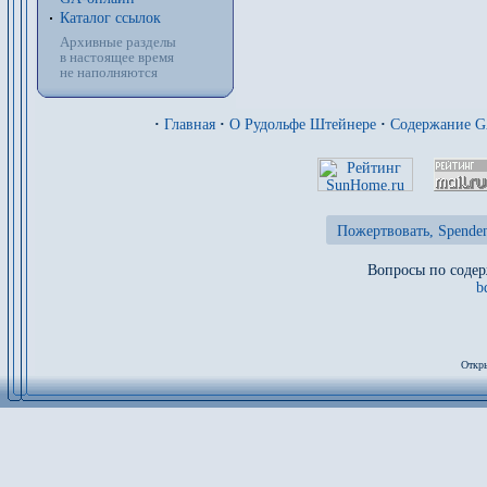
Каталог ссылок
Архивные разделы
в настоящее время
не наполняются
·
Главная
·
О Рудольфе Штейнере
·
Содержание 
Пожертвовать, Spenden
Вопросы по содер
b
Откры