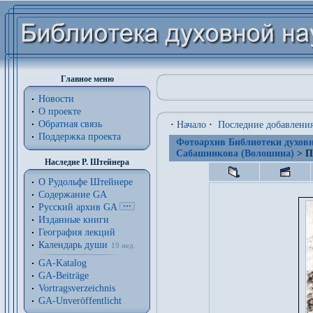
Главное меню
Новости
О проекте
Обратная связь
·
Начало
·
Последние добавлени
Поддержка проекта
Фотоархив Библиотеки духовн
Сабашникова (Волошина)
> П
Наследие Р. Штейнера
О Рудольфе Штейнере
Содержание GA
Русский архив GA
Изданные книги
География лекций
Календарь души
19 нед.
GA-Katalog
GA-Beiträge
Vortragsverzeichnis
GA-Unveröffentlicht