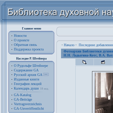
Главное меню
Новости
О проекте
Обратная связь
·
Начало
·
Последние добавлени
Поддержка проекта
Фотоархив Библиотеки духовн
Н.Н. Ладыгина-Котс, В.А. Ват
Наследие Р. Штейнера
О Рудольфе Штейнере
Содержание GA
Русский архив GA
Изданные книги
География лекций
Календарь души
18 нед.
GA-Katalog
GA-Beiträge
Vortragsverzeichnis
GA-Unveröffentlicht