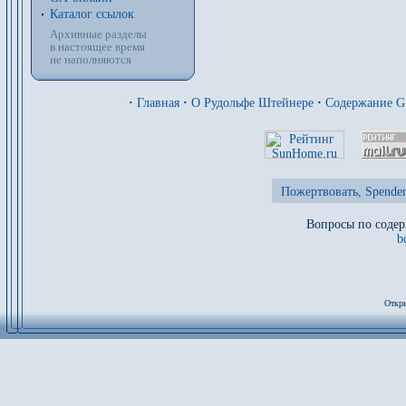
Каталог ссылок
Архивные разделы
в настоящее время
не наполняются
·
Главная
·
О Рудольфе Штейнере
·
Содержание 
Пожертвовать, Spenden
Вопросы по содер
b
Откры