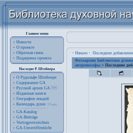
Главное меню
Новости
О проекте
Обратная связь
·
Начало
·
Последние добавлени
Поддержка проекта
Фотоархив Библиотеки духовн
антропософы
> Последние доб
Наследие Р. Штейнера
О Рудольфе Штейнере
Содержание GA
Русский архив GA
Изданные книги
География лекций
Календарь души
19 нед.
GA-Katalog
GA-Beiträge
Vortragsverzeichnis
GA-Unveröffentlicht