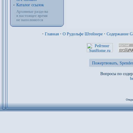
Каталог ссылок
Архивные разделы
в настоящее время
не наполняются
·
Главная
·
О Рудольфе Штейнере
·
Содержание 
Пожертвовать, Spenden
Вопросы по содер
b
Откры