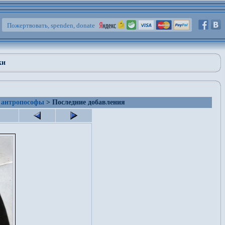
Пожертвовать, spenden, donate
ки
 антропософы
> Последние добавления