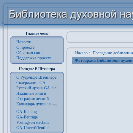
Главное меню
Новости
О проекте
Обратная связь
·
Начало
·
Последние добавлени
Поддержка проекта
Фотоархив Библиотеки духовн
Наследие Р. Штейнера
О Рудольфе Штейнере
Содержание GA
Русский архив GA
Изданные книги
География лекций
Календарь души
18 нед.
GA-Katalog
GA-Beiträge
Vortragsverzeichnis
GA-Unveröffentlicht