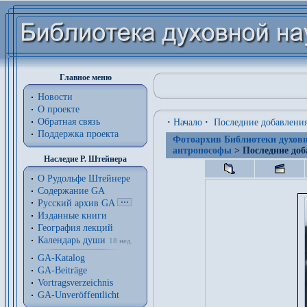
Главное меню
Новости
О проекте
Обратная связь
·
Начало
·
Последние добавлени
Поддержка проекта
Фотоархив Библиотеки духовн
антропософы
> Последние доб
Наследие Р. Штейнера
О Рудольфе Штейнере
Содержание GA
Русский архив GA
Изданные книги
География лекций
Календарь души
18 нед.
GA-Katalog
GA-Beiträge
Vortragsverzeichnis
GA-Unveröffentlicht