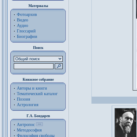
Материалы
Фотоархив
Видео
Аудио
Глоссарий
Биографии
Поиск
Книжное собрание
Авторы и книги
Тематический каталог
Поэзия
Астрология
Г.А. Бондарев
Антропос
Методософия
Философия cвободы