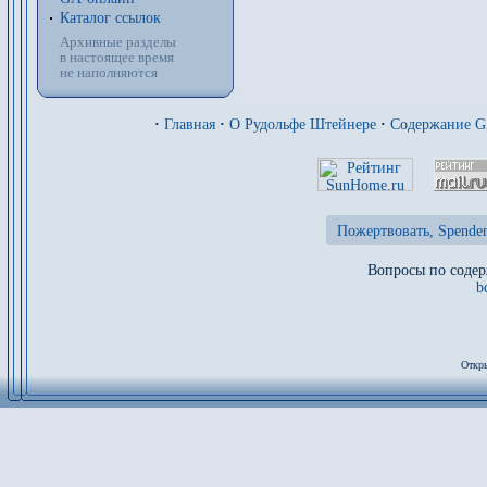
Каталог ссылок
Архивные разделы
в настоящее время
не наполняются
·
Главная
·
О Рудольфе Штейнере
·
Содержание 
Пожертвовать, Spenden
Вопросы по содер
b
Откры