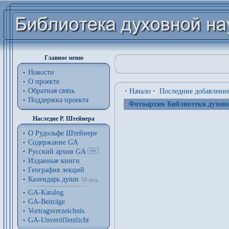
Главное меню
Новости
О проекте
Обратная связь
·
Начало
·
Последние добавлени
Поддержка проекта
Фотоархив Библиотеки духовн
Наследие Р. Штейнера
О Рудольфе Штейнере
Содержание GA
Русский архив GA
Изданные книги
География лекций
Календарь души
18 нед.
GA-Katalog
GA-Beiträge
Vortragsverzeichnis
GA-Unveröffentlicht