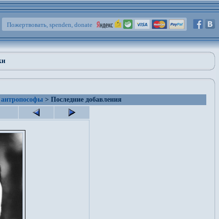
Пожертвовать, spenden, donate
ки
 антропософы
> Последние добавления