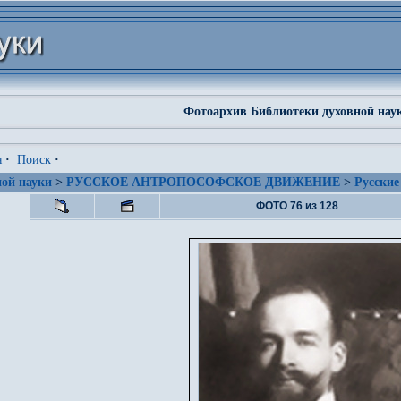
Фотоархив Библиотеки духовной нау
я
·
Поиск
·
ой науки
>
РУССКОЕ АНТРОПОСОФСКОЕ ДВИЖЕНИЕ
>
Русские
ФОТО 76 из 128