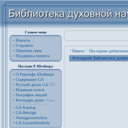
Главное меню
Новости
О проекте
Обратная связь
·
Начало
·
Последние добавлени
Поддержка проекта
Фотоархив Библиотеки духовн
Наследие Р. Штейнера
О Рудольфе Штейнере
Содержание GA
Русский архив GA
Изданные книги
География лекций
Календарь души
18 нед.
GA-Katalog
GA-Beiträge
Vortragsverzeichnis
GA-Unveröffentlicht