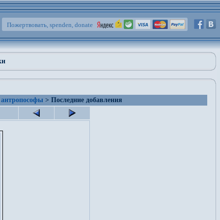
Пожертвовать, spenden, donate
ки
 антропософы
> Последние добавления