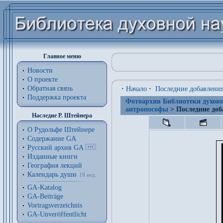
Главное меню
Новости
О проекте
Обратная связь
·
Начало
·
Последние добавлени
Поддержка проекта
Фотоархив Библиотеки духовн
антропософы
> Последние доб
Наследие Р. Штейнера
О Рудольфе Штейнере
Содержание GA
Русский архив GA
Изданные книги
География лекций
Календарь души
18 нед.
GA-Katalog
GA-Beiträge
Vortragsverzeichnis
GA-Unveröffentlicht