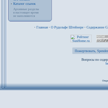
Каталог ссылок
Архивные разделы
в настоящее время
не наполняются
·
Главная
·
О Рудольфе Штейнере
·
Содержание 
Пожертвовать, Spenden
Вопросы по содер
b
Откры