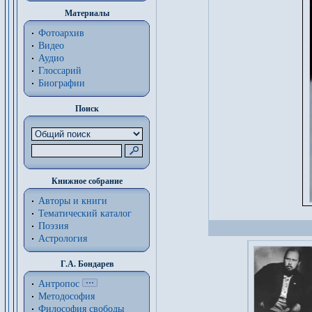
Материалы
Фотоархив
Видео
Аудио
Глоссарий
Биографии
Поиск
Книжное собрание
Авторы и книги
Тематический каталог
Поэзия
Астрология
Г.А. Бондарев
Антропос
Методософия
Философия cвободы